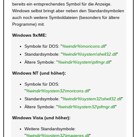
bereits ein entsprechendes Symbol für die Anzeige.
Windows selbst bringt aber neben den Standardsymbolen
auch noch weitere Symboldateien (besonders für ältere
Programme) mit.
Windows 9x/ME:
Symbole für DOS: "
%windir%\moricons.dll
"
Standardsymbole: "
%windir%\system\shell32.dll
"
Ältere Symbole: "
%windir%\system\pifmgr.dll
"
Windows NT (und höher):
Symbole für DOS:
"
%windir%\system32\moricons.dll
"
Standardsymbole: "
%windir%\system32\shell32.dll
"
Ältere Symbole: "
%windir%\system32\pifmgr.dll
"
Windows Vista (und höher):
Weitere Standardsymbole:
"
%windir%\system32\imageres.dll
"