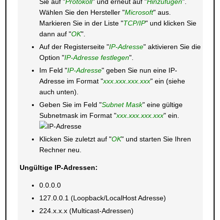
Sie auf "
Protokoll
" und erneut auf "
Hinzufügen
".
Wählen Sie den Hersteller "
Microsoft
" aus.
Markieren Sie in der Liste "
TCP/IP
" und klicken Sie
dann auf "
OK
".
Auf der Registerseite "
IP-Adresse
" aktivieren Sie die
Option "
IP-Adresse festlegen
".
Im Feld "
IP-Adresse
" geben Sie nun eine IP-
Adresse im Format "
xxx.xxx.xxx.xxx
" ein (siehe
auch unten).
Geben Sie im Feld "
Subnet Mask
" eine gültige
Subnetmask im Format "
xxx.xxx.xxx.xxx
" ein.
Klicken Sie zuletzt auf "
OK
" und starten Sie Ihren
Rechner neu.
Ungültige IP-Adressen:
0.0.0.0
127.0.0.1 (Loopback/LocalHost Adresse)
224.x.x.x (Multicast-Adressen)