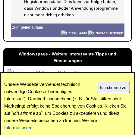
Registrierungsdatei. Dies kann zur Folge haben,
dass Windows und/oder Anwendungsprogramme
nicht mehr richtig arbeiten.
Zum Seitenanfang
E-Mail
Drucken
Windowspage - Weitere interessante Tipps und
Einstellungen
Weitere verfügbare Tipps anzeigen
Unsere Webseite verwendet technisch
notwendige Cookies ("berechtigtes
Interesse"). Darüberhinausgehend (z. B. für Statistiken oder
Impressum
|
Kontakt
|
Datenschutz / Cookies
|
SPAM /
Abuse
|
Newsletter
|
Forum
Marketing) erfolgt
keine
Speicherung von Cookies. Klicken Sie
auf "
Ich stimme zu
", um Cookies zu akzeptieren und direkt
unsere Webseite besuchen zu können. Weitere
Copyright © www.windowspage.de 2001-2026.
Informationen
...
Haftungsausschluss