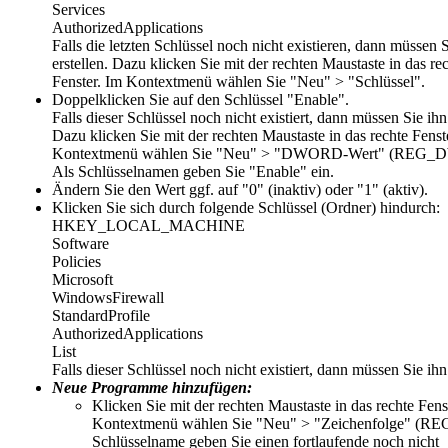
Services
AuthorizedApplications
Falls die letzten Schlüssel noch nicht existieren, dann müssen S
erstellen. Dazu klicken Sie mit der rechten Maustaste in das re
Fenster. Im Kontextmenü wählen Sie "Neu" > "Schlüssel".
Doppelklicken Sie auf den Schlüssel "
Enable
".
Falls dieser Schlüssel noch nicht existiert, dann müssen Sie ihn 
Dazu klicken Sie mit der rechten Maustaste in das rechte Fenst
Kontextmenü wählen Sie "Neu" > "DWORD-Wert" (REG
Als Schlüsselnamen geben Sie "Enable" ein.
Ändern Sie den Wert ggf. auf "
0
" (inaktiv) oder "
1
" (aktiv).
Klicken Sie sich durch folgende Schlüssel (Ordner) hindurch:
HKEY_LOCAL_MACHINE
Software
Policies
Microsoft
WindowsFirewall
StandardProfile
AuthorizedApplications
List
Falls dieser Schlüssel noch nicht existiert, dann müssen Sie ihn 
Neue Programme hinzufügen:
Klicken Sie mit der rechten Maustaste in das rechte Fens
Kontextmenü wählen Sie "Neu" > "Zeichenfolge" (RE
Schlüsselname geben Sie einen fortlaufende noch nicht