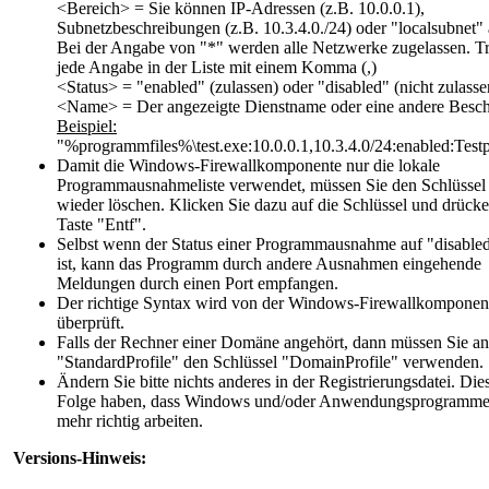
<Bereich> = Sie können IP-Adressen (z.B. 10.0.0.1),
Subnetzbeschreibungen (z.B. 10.3.4.0./24) oder "localsubnet"
Bei der Angabe von "*" werden alle Netzwerke zugelassen. T
jede Angabe in der Liste mit einem Komma (,)
<Status> = "enabled" (zulassen) oder "disabled" (nicht zulasse
<Name> = Der angezeigte Dienstname oder eine andere Besch
Beispiel:
"%programmfiles%\test.exe:10.0.0.1,10.3.4.0/24:enabled:Tes
Damit die Windows-Firewallkomponente nur die lokale
Programmausnahmeliste verwendet, müssen Sie den Schlüssel
wieder löschen. Klicken Sie dazu auf die Schlüssel und drücke
Taste "Entf".
Selbst wenn der Status einer Programmausnahme auf
"disable
ist, kann das Programm durch andere Ausnahmen eingehende
Meldungen durch einen Port empfangen.
Der richtige Syntax wird von der Windows-Firewallkomponent
überprüft.
Falls der Rechner einer Domäne angehört, dann müssen Sie an
"
StandardProfile
" den Schlüssel "
DomainProfile
" verwenden.
Ändern Sie bitte nichts anderes in der Registrierungsdatei. Die
Folge haben, dass Windows und/oder Anwendungsprogramme 
mehr richtig arbeiten.
Versions-Hinweis: