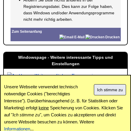
Ändern Sie bitte nichts anderes in der
Registrierungsdatei. Dies kann zur Folge haben,
dass Windows und/oder Anwendungsprogramme
nicht mehr richtig arbeiten.
Zum Seitenanfang
E-Mail
Drucken
Windowspage - Weitere interessante Tipps und
Einstellungen
Weitere verfügbare Tipps anzeigen
Unsere Webseite verwendet technisch
notwendige Cookies ("berechtigtes
Interesse"). Darüberhinausgehend (z. B. für Statistiken oder
Impressum
|
Kontakt
|
Datenschutz / Cookies
|
SPAM /
Abuse
|
Newsletter
|
Forum
Marketing) erfolgt
keine
Speicherung von Cookies. Klicken Sie
auf "
Ich stimme zu
", um Cookies zu akzeptieren und direkt
unsere Webseite besuchen zu können. Weitere
Copyright © www.windowspage.de 2001-2026.
Informationen
...