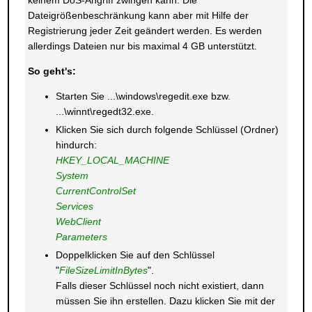
keinem DoS-Angriff zwingen kann. Die
Dateigrößenbeschränkung kann aber mit Hilfe der
Registrierung jeder Zeit geändert werden. Es werden
allerdings Dateien nur bis maximal 4 GB unterstützt.
So geht's:
Starten Sie ...\windows\regedit.exe bzw.
...\winnt\regedt32.exe.
Klicken Sie sich durch folgende Schlüssel (Ordner)
hindurch:
HKEY_LOCAL_MACHINE
System
CurrentControlSet
Services
WebClient
Parameters
Doppelklicken Sie auf den Schlüssel
"
FileSizeLimitInBytes
".
Falls dieser Schlüssel noch nicht existiert, dann
müssen Sie ihn erstellen. Dazu klicken Sie mit der