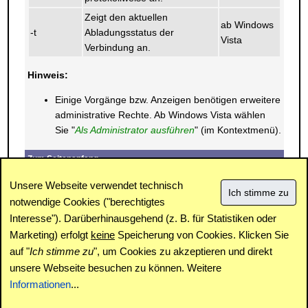
Zeigt den aktuellen
ab Windows
-t
Abladungsstatus der
Vista
Verbindung an.
Hinweis:
Einige Vorgänge bzw. Anzeigen benötigen erweitere
administrative Rechte. Ab Windows Vista wählen
Sie "
Als Administrator ausführen
" (im Kontextmenü).
Zum Seitenanfang
E-Mail
Drucken
Unsere Webseite verwendet technisch
notwendige Cookies ("berechtigtes
Interesse"). Darüberhinausgehend (z. B. für Statistiken oder
Impressum
|
Kontakt
|
Datenschutz / Cookies
|
SPAM /
Abuse
|
Newsletter
|
Forum
Marketing) erfolgt
keine
Speicherung von Cookies. Klicken Sie
auf "
Ich stimme zu
", um Cookies zu akzeptieren und direkt
unsere Webseite besuchen zu können. Weitere
Copyright © www.windowspage.de 2001-2026.
Informationen
...
Haftungsausschluss