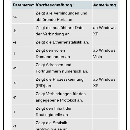
Parameter:
Kurzbeschreibung:
Anmerkung:
Zeigt alle Verbindungen und
-a
abhörende Ports an.
Zeigt die ausfühbare Datei
ab Windows
-b
der Verbindung an.
XP
-e
Zeigt die Ethernetstatistik an.
Zeigt den vollen
ab Windows
-f
Domänenamen an.
Vista
Zeigt Adressen und
-n
Portnummern numerisch an.
Zeigt die Prozesskennung
ab Windows
-o
(PID) an.
XP
Zeigt Verbindungen für das
-p
angegebene Protokoll an.
Zeigt den Inhalt der
-r
Routingtabelle an.
Zeigt die Statistik
-s
protokollweise an.