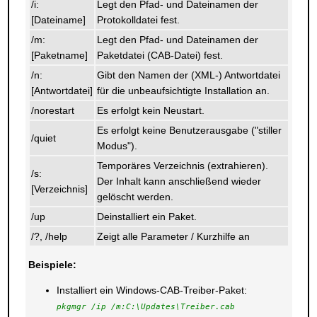
/i:
Legt den Pfad- und Dateinamen der
[Dateiname]
Protokolldatei fest.
/m:
Legt den Pfad- und Dateinamen der
[Paketname]
Paketdatei (CAB-Datei) fest.
/n:
Gibt den Namen der (XML-) Antwortdatei
[Antwortdatei]
für die unbeaufsichtigte Installation an.
/norestart
Es erfolgt kein Neustart.
Es erfolgt keine Benutzerausgabe ("stiller
/quiet
Modus").
Temporäres Verzeichnis (extrahieren).
/s:
Der Inhalt kann anschließend wieder
[Verzeichnis]
gelöscht werden.
/up
Deinstalliert ein Paket.
/?, /help
Zeigt alle Parameter / Kurzhilfe an
Beispiele:
Installiert ein Windows-CAB-Treiber-Paket:
pkgmgr /ip /m:C:\Updates\Treiber.cab