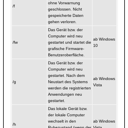
ohne Vorwarnung
/f
geschlossen. Nicht
gespeicherte Daten
gehen verloren.
Das Gerät bzw. der
Computer wird neu
ab Windows
/fw
gestartet und startet die
10
grafische Firmware-
Benutzeroberfläche.
Das Gerät bzw. der
Computer wird neu
gestartet. Nach dem
ab Windows
/g
Neustart des Systems
Vista
werden die registrierten
Anwendungen neu
gestartet.
Das lokale Gerät bzw.
der lokale Computer
wechselt in den
ab Windows
/h
Ruhezustand (wenn der
Vista