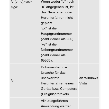
/d [p | u]:<xx>:
Wenn weder "p" noch
<yy>
"u" angegeben ist, ist
das Neustarten oder
Herunterfahren nicht
geplant.
"xx" ist die
Hauptgrundnummer
(Zahl kleiner als 256).
"yy" ist die
Nebengrundnummer
(Zahl kleiner als
65536).
Dokumentiert die
Ursache für das
unerwartete
ab Windows
/e
Herunterfahren eines
Vista
Geräts bzw. Computers
(Ereignisprotokoll).
Alle ausgeführten
Anwendung werden