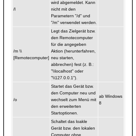
wird abgemeldet. Kann
/l
nicht mit den
Parametern "/d" und
"/m" verwendet werden.
Legt das Zielgerät bzw.
den Remotecomputer
für die angegeben
/m \\
Aktion (herunterfahren,
[Remotecomputer]
neu starten,
abbrechen) fest (z. B.:
"\\localhost" oder
"\\127.0.0.1").
Startet das Gerät bzw.
den Computer neu und
ab Windows
/o
wechselt zum Menü mit
8
den erweiterten
Startoptionen.
Schaltet das loakle
Gerät bzw. den lokalen
Computer ohne