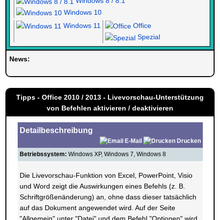
Windows 8 / 8.1
Windows 10
Windows 11
Office
Spezial
News:
Herzlich Willkommen bei Windowspage. Ihrer Seite alles rund um 
Tipps - Office 2010 / 2013 - Livevorschau-Unterstützung
von Befehlen aktivieren / deaktivieren
Detailbeschreibung
E-Mail
Drucken
Betriebssystem:
Windows XP, Windows 7, Windows 8
Die Livevorschau-Funktion von Excel, PowerPoint, Visio
und Word zeigt die Auswirkungen eines Befehls (z. B.
Schriftgrößenänderung) an, ohne dass dieser tatsächlich
auf das Dokument angewendet wird. Auf der Seite
"Allgemein" unter "Datei" und dem Befehl "Optionen" wird