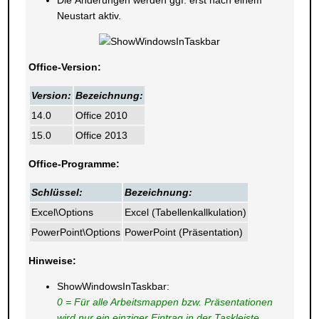
Die Änderungen werden ggf. erst nach einem
Neustart aktiv.
Office-Version:
Version:
Bezeichnung:
14.0
Office 2010
15.0
Office 2013
Office-Programme:
Schlüssel:
Bezeichnung:
Excel\Options
Excel (Tabellenkallkulation)
PowerPoint\Options
PowerPoint (Präsentation)
Hinweise:
ShowWindowsInTaskbar:
0 = Für alle Arbeitsmappen bzw. Präsentationen
wird nur ein einziger Eintrag in der Taskleiste