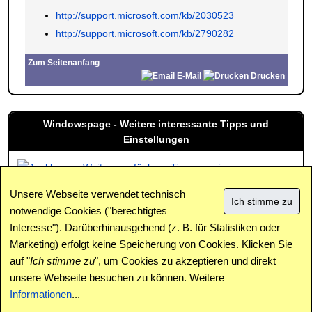
http://support.microsoft.com/kb/2030523
http://support.microsoft.com/kb/2790282
Zum Seitenanfang
E-Mail
Drucken
Windowspage - Weitere interessante Tipps und
Einstellungen
Weitere verfügbare Tipps anzeigen
Unsere Webseite verwendet technisch
notwendige Cookies ("berechtigtes
Interesse"). Darüberhinausgehend (z. B. für Statistiken oder
Impressum
|
Kontakt
|
Datenschutz / Cookies
|
SPAM /
Abuse
|
Newsletter
|
Forum
Marketing) erfolgt
keine
Speicherung von Cookies. Klicken Sie
auf "
Ich stimme zu
", um Cookies zu akzeptieren und direkt
unsere Webseite besuchen zu können. Weitere
Copyright © www.windowspage.de 2001-2026.
Informationen
...
Haftungsausschluss