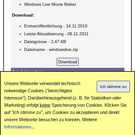
Windows Live Movie Maker
Download:
Erstveröffentlichung - 14.11.2010
Letzte Aktualisierung - 06.11.2011
Dateigrösse - 2,47 KB
Dateiname - windowslive.zip
Zum Seitenanfang
E-Mail
Drucken
Unsere Webseite verwendet technisch
notwendige Cookies ("berechtigtes
Interesse"). Darüberhinausgehend (z. B. für Statistiken oder
Impressum
|
Kontakt
|
Datenschutz / Cookies
|
SPAM /
Abuse
|
Newsletter
|
Forum
Marketing) erfolgt
keine
Speicherung von Cookies. Klicken Sie
auf "
Ich stimme zu
", um Cookies zu akzeptieren und direkt
unsere Webseite besuchen zu können. Weitere
Copyright © www.windowspage.de 2001-2026.
Informationen
...
Haftungsausschluss