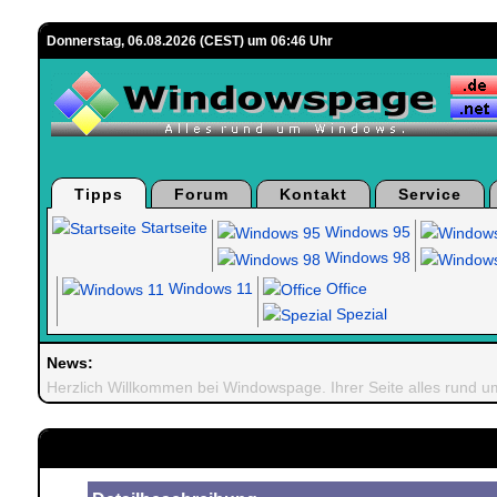
Donnerstag, 06.08.2026 (CEST) um 06:46 Uhr
Tipps
Forum
Kontakt
Service
Startseite
Windows 95
Windows 98
Windows 11
Office
Spezial
News:
Herzlich Willkommen bei Windowspage. Ihrer Seite alles rund 