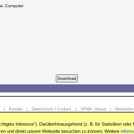
bzw. Computer
|
Kontakt
|
Datenschutz / Cookies
|
SPAM / Abuse
|
Newsletter
igtes Interesse"). Darüberhinausgehend (z. B. für Statistiken oder 
Copyright © www.windowspage.de 2001-2026.
eren und direkt unsere Webseite besuchen zu können. Weitere
Inform