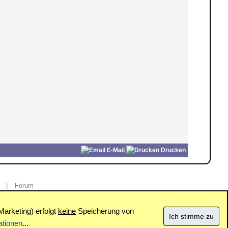
E-Mail
Drucken
|
Forum
Marketing) erfolgt
keine
Speicherung von
ationen
...