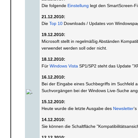
Die folgende
Einstellung
legt den SmartScreen-Fil
21.12.2010:
Die
Top 10
Downloads / Updates von Windowspage
19.12.2010:
Microsoft stellt in regelmäßig Abständen Kompatib
verwendet werden soll oder nicht.
18.12.2010:
Für
Windows Vista
SP1/SP2 steht das Update "XP
16.12.2010:
Bei der Eingabe eines Suchbegriffs im Suchfeld 
Suchvorgängen bei der Windows Live-Suche ange
15.12.2010:
Heute wurde die letzte Ausgabe des
Newsletter
's
14.12.2010:
Sie können die Schaltfläche "Kompatibilitätsansic
12.12.2010: