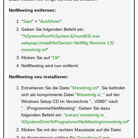
NetMeeting entfernen:
"
Start
" > "
Ausführen
"
Geben Sie folgenden Befehl ein:
"
%SystemRoot%\System32\rundll32.exe
setupapi,InstallHinfSection NetMtg.Remove 132
msnetmtg.inf
"
Klicken Sie auf "
Ok
".
NetMeeting wird nun entfernt.
NetMeeting neu installieren:
Extrahieren Sie die Datei "
Msnetmtg.inf
". Sie befindet
sich als komprimierte Datei "
Msnetmtg.in_
" auf der
Windows Setup CD im Verzeichnis "...\I386\" nach
"...\Programme\NetMeeting". Geben Sie dazu
folgenden Befehl ein: "
extract msnetmtg.in_
%SystemDrive
%\Programme\NetMeeting\msnetmtg.inf
"
Klicken Sie mit der rechten Maustaste auf die Datei.
Im Kontextmenü wählen Sie "
Installieren
" aus.