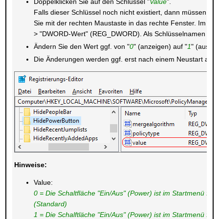
Doppelklicken Sie auf den Schlüssel "
Value
".
Falls dieser Schlüssel noch nicht existiert, dann müssen Sie 
Sie mit der rechten Maustaste in das rechte Fenster. Im K
> "DWORD-Wert" (REG_DWORD). Als Schlüsselnamen geben
Ändern Sie den Wert ggf. von "
0
" (anzeigen) auf "
1
" (ausbl
Die Änderungen werden ggf. erst nach einem Neustart aktiv
Hinweise:
Value:
0 = Die Schaltfläche "Ein/Aus" (Power) ist im Startmenü für 
(Standard)
1 = Die Schalftläche "Ein/Aus" (Power) ist im Startmenü für