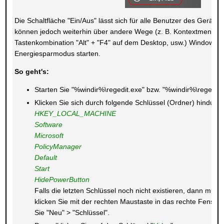
Die Schaltfläche "Ein/Aus" lässt sich für alle Benutzer des Geräts
können jedoch weiterhin über andere Wege (z. B. Kontextmenü der 
Tastenkombination "Alt" + "F4" auf dem Desktop, usw.) Windows 
Energiesparmodus starten.
So geht's:
Starten Sie "%windir%\regedit.exe" bzw. "%windir%\regedt3
Klicken Sie sich durch folgende Schlüssel (Ordner) hindurch
HKEY_LOCAL_MACHINE
Software
Microsoft
PolicyManager
Default
Start
HidePowerButton
Falls die letzten Schlüssel noch nicht existieren, dann müss
klicken Sie mit der rechten Maustaste in das rechte Fenst
Sie "Neu" > "Schlüssel".