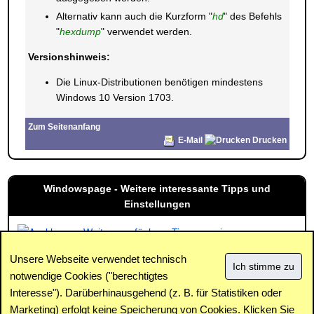
Alternativ kann auch die Kurzform "
hd
" des Befehls
"
hexdump
" verwendet werden.
Versionshinweis:
Die Linux-Distributionen benötigen mindestens
Windows 10 Version 1703.
Zum Seitenanfang
E-Mail
Drucken
Windowspage - Weitere interessante Tipps und
Einstellungen
Weitere verfügbare Tipps anzeigen
Unsere Webseite verwendet technisch
notwendige Cookies ("berechtigtes
Interesse"). Darüberhinausgehend (z. B. für Statistiken oder
Impressum
|
Kontakt
|
Datenschutz / Cookies
|
SPAM /
Abuse
|
Newsletter
|
Forum
Marketing) erfolgt
keine
Speicherung von Cookies. Klicken Sie