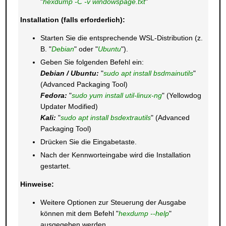
"
hexdump -C -v windowspage.txt
"
Installation (falls erforderlich):
Starten Sie die entsprechende WSL-Distribution (z.
B. "
Debian
" oder "
Ubuntu
").
Geben Sie folgenden Befehl ein:
Debian / Ubuntu:
"
sudo apt install bsdmainutils
"
(Advanced Packaging Tool)
Fedora:
"
sudo yum install util-linux-ng
" (Yellowdog
Updater Modified)
Kali:
"
sudo apt install bsdextrautils
" (Advanced
Packaging Tool)
Drücken Sie die Eingabetaste.
Nach der Kennworteingabe wird die Installation
gestartet.
Hinweise:
Weitere Optionen zur Steuerung der Ausgabe
können mit dem Befehl "
hexdump --help
"
ausgegeben werden.