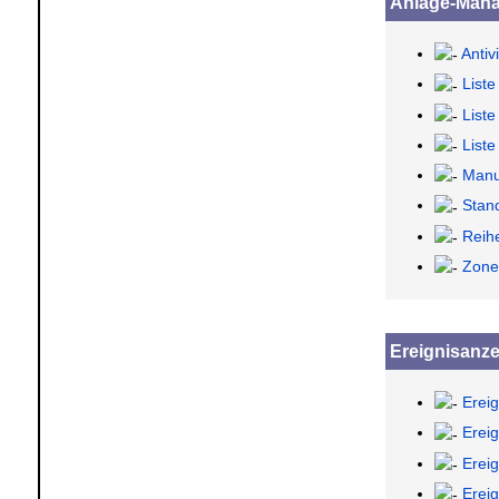
Anlage-Mana
Anti
Liste
Liste
Liste
Manu
Stand
Reih
Zone
Ereignisanz
Erei
Erei
Erei
Erei