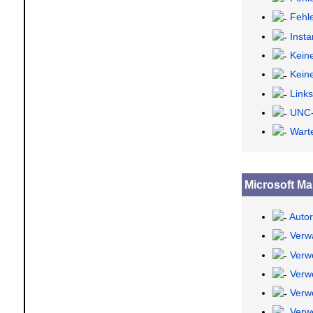
Fehl
Inst
Kein
Kein
Links
UNC-
Wart
Microsoft M
Auto
Verw
Verw
Verw
Verw
Verw