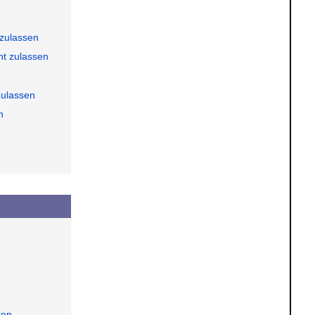
 zulassen
ht zulassen
zulassen
n
ren