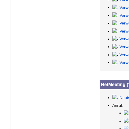
Verw
Verw
Verwe
Verw
Verw
Verw
Verw
Verwe
NetMeeting (
Neui
Anruf: