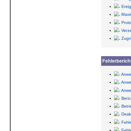
Erei
Maxi
Proto
Verz
Zugri
Fehlerberich
Anwe
Anwen
Anwen
Beric
Betr
Deakt
Fehl
Fehl