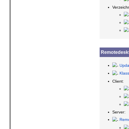
Verzeich
Remotedesk
Upda
Klas
Client:
Server:
Remo